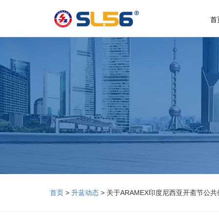
首
首页
>
升蓝动态
> 关于ARAMEX印度尼西亚开斋节公