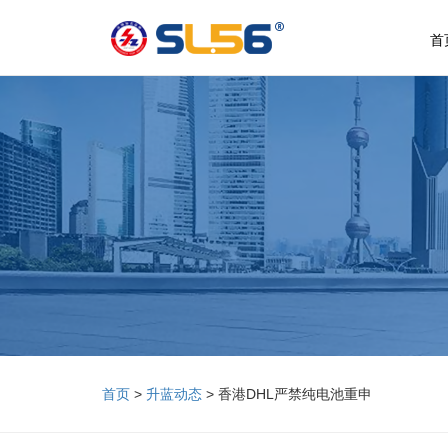
首
首页
>
升蓝动态
> 香港DHL严禁纯电池重申