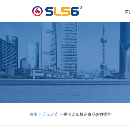
首
首页
>
升蓝动态
> 香港DHL禁运食品货件重申