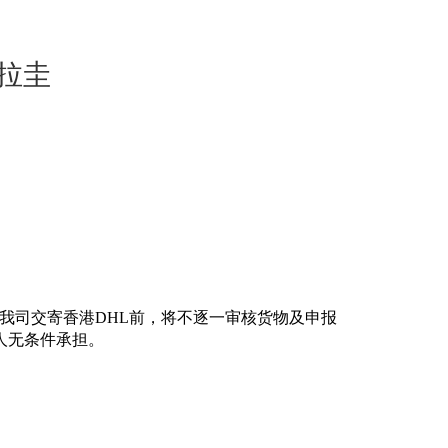
巴拉圭
人。我司交寄香港DHL前，将不逐一审核货
物及申报
人无条件承担。