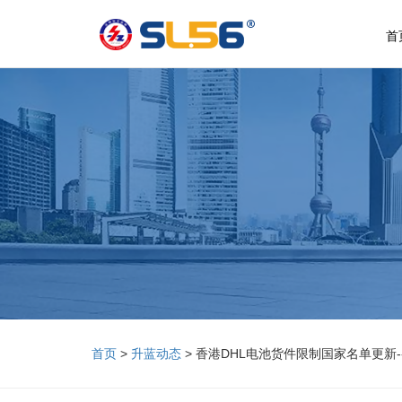
首
首页
>
升蓝动态
> 香港DHL电池货件限制国家名单更新-