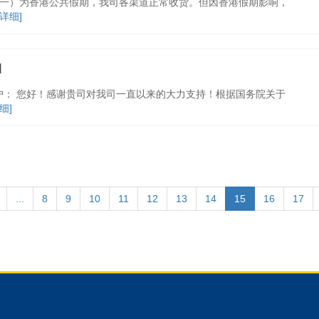
（星期一）为香港公共假期，我司各渠道正常收货。但因香港假期影响，
[详细]
知
客户： 您好！感谢贵司对我司一直以来的大力支持！根据国务院关于
细]
...
8
9
10
11
12
13
14
15
16
17