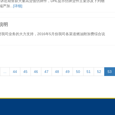
投诉近期查获大量高货值仿牌件，DHL提示仿牌货件主要涉及下列物
加...
[详细]
说明
对我司业务的大力支持，2016年5月份我司各渠道燃油附加费综合说
...
44
45
46
47
48
49
50
51
52
53